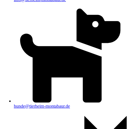
hunde@tierheim-montabaur.de