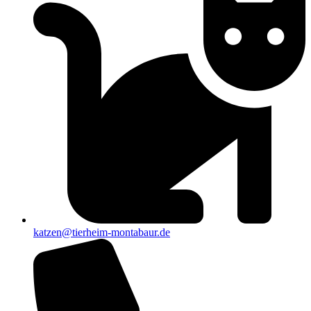
katzen@tierheim-montabaur.de