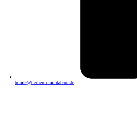
hunde@tierheim-montabaur.de