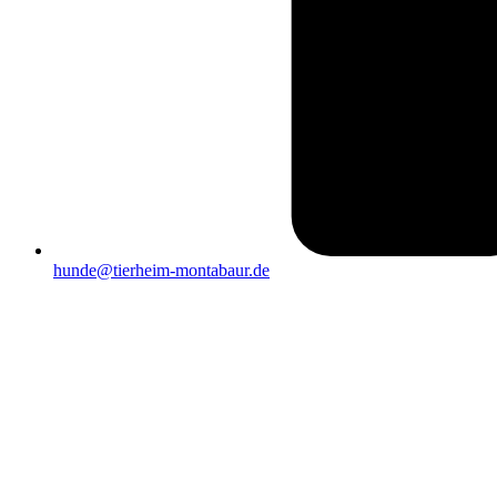
hunde@tierheim-montabaur.de