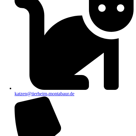
katzen@tierheim-montabaur.de