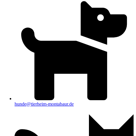
hunde@tierheim-montabaur.de