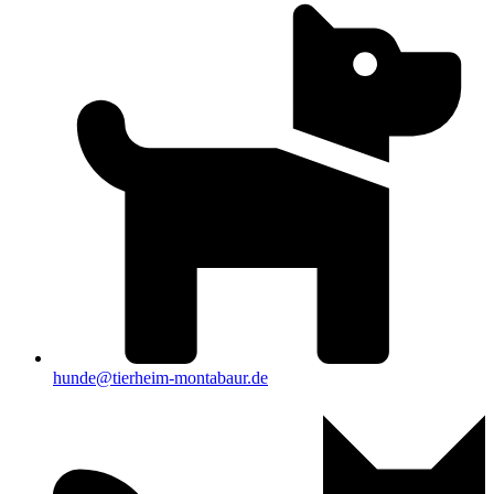
hunde@tierheim-montabaur.de