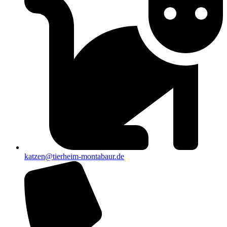
katzen@tierheim-montabaur.de