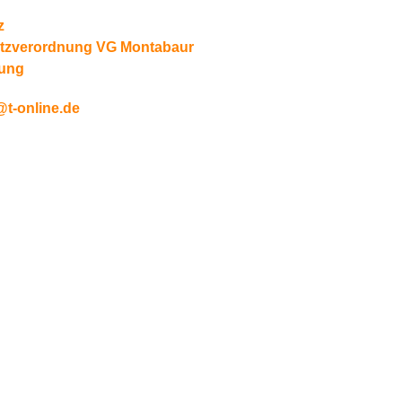
z
tzverordnung VG Montabaur
zung
t-online.de