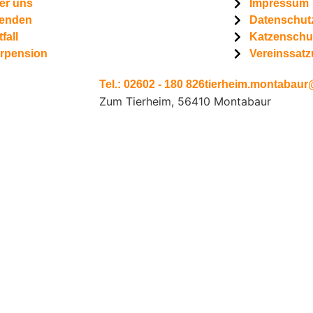
er uns
Impressum
enden
Datenschut
fall
Katzenschu
erpension
Vereinssat
Tel.: 02602 - 180 826
tierheim.montabaur@
Zum Tierheim, 56410 Montabaur