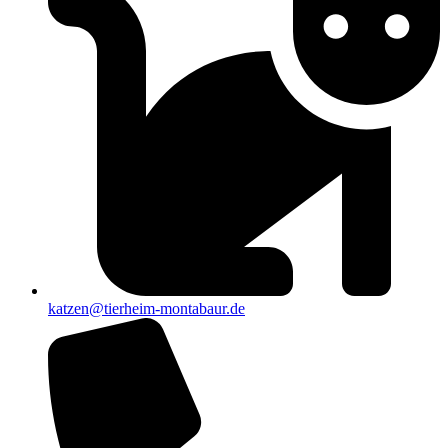
katzen@tierheim-montabaur.de