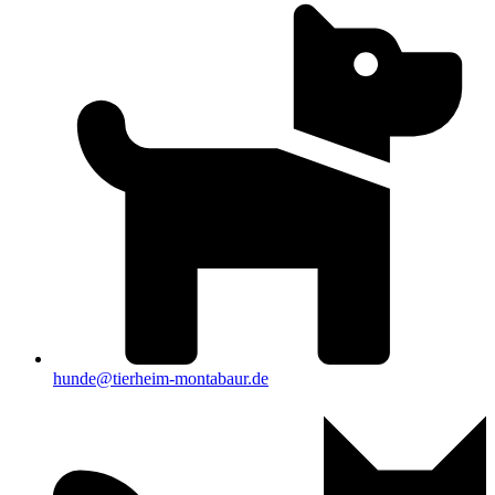
hunde@tierheim-montabaur.de