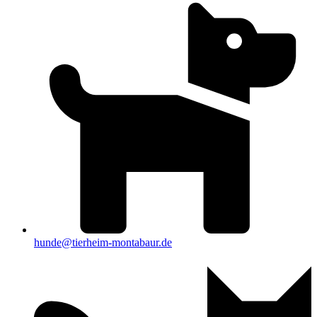
hunde@tierheim-montabaur.de