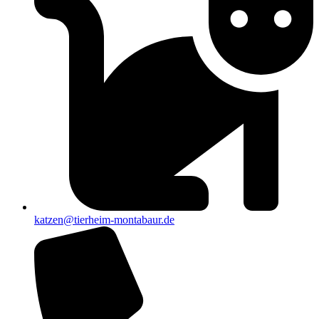
katzen@tierheim-montabaur.de