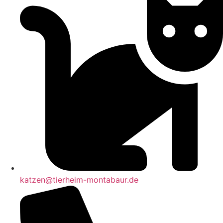
katzen@tierheim-montabaur.de