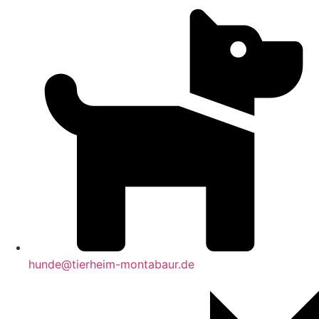
hunde@tierheim-montabaur.de