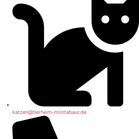
katzen@tierheim-montabaur.de