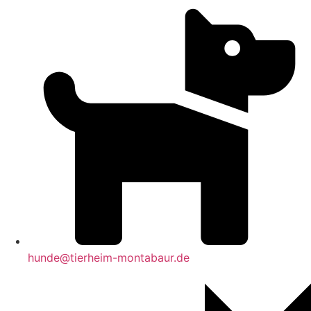
hunde@tierheim-montabaur.de