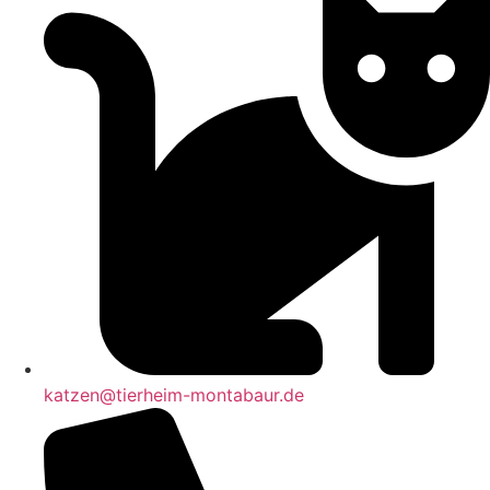
katzen@tierheim-montabaur.de