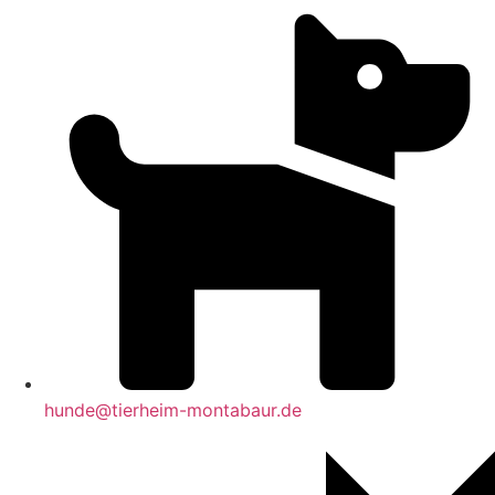
hunde@tierheim-montabaur.de