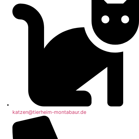
katzen@tierheim-montabaur.de