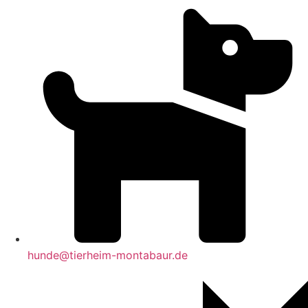
hunde@tierheim-montabaur.de