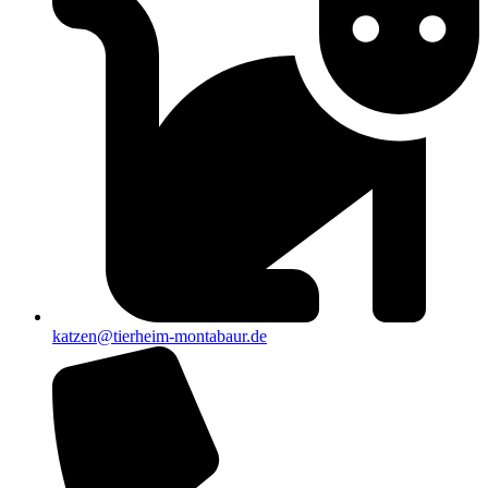
katzen@tierheim-montabaur.de