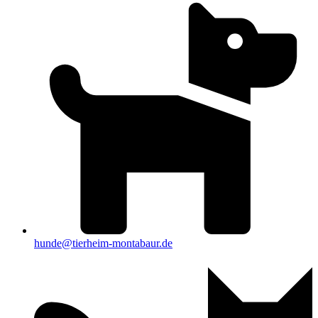
hunde@tierheim-montabaur.de