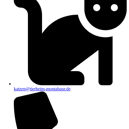
katzen@tierheim-montabaur.de