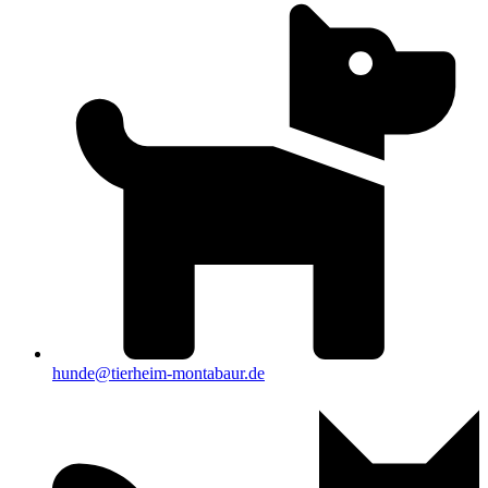
hunde@tierheim-montabaur.de