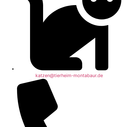
katzen@tierheim-montabaur.de