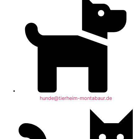
hunde@tierheim-montabaur.de