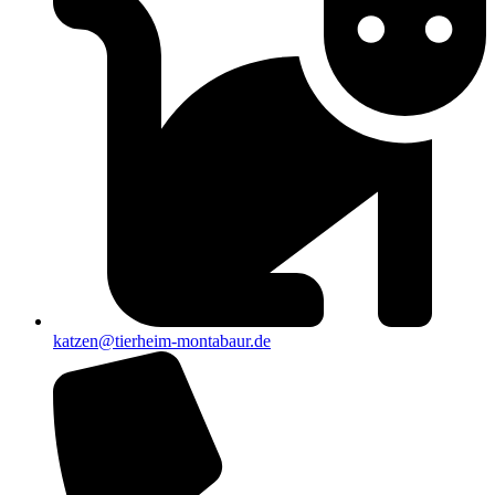
katzen@tierheim-montabaur.de