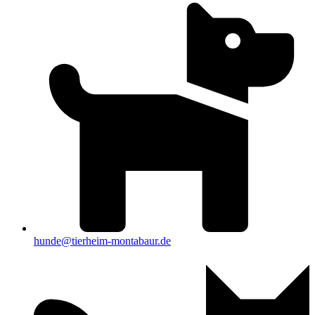
hunde@tierheim-montabaur.de