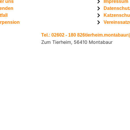
er uns
Impressum
enden
Datenschut
fall
Katzenschu
erpension
Vereinssat
Tel.: 02602 - 180 826
tierheim.montabaur@
Zum Tierheim, 56410 Montabaur