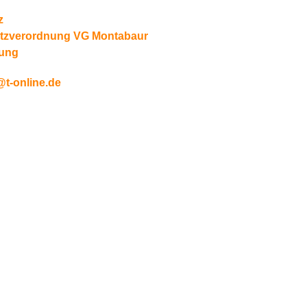
z
tzverordnung VG Montabaur
zung
t-online.de