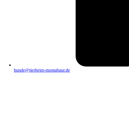
hunde@tierheim-montabaur.de