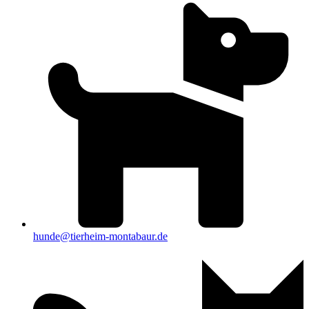
hunde@tierheim-montabaur.de