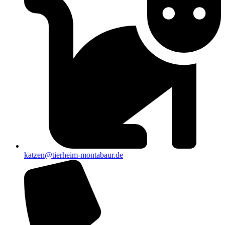
katzen@tierheim-montabaur.de