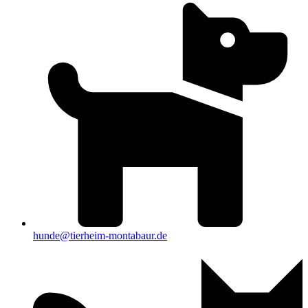
hunde@tierheim-montabaur.de