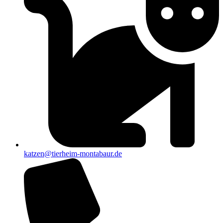
katzen@tierheim-montabaur.de