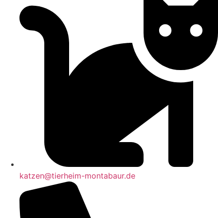
katzen@tierheim-montabaur.de