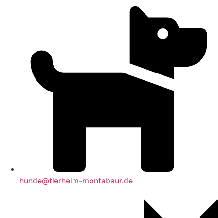
hunde@tierheim-montabaur.de