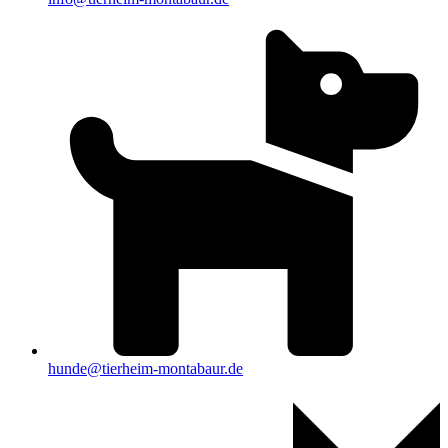
hunde@tierheim-montabaur.de