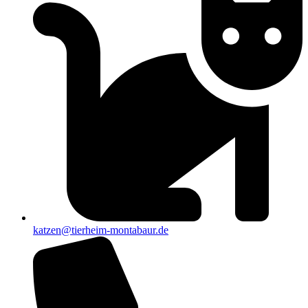
katzen@tierheim-montabaur.de