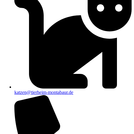
katzen@tierheim-montabaur.de