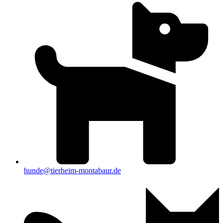
hunde@tierheim-montabaur.de