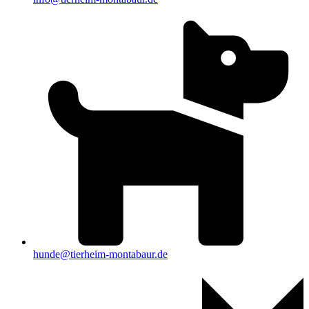
hunde@tierheim-montabaur.de