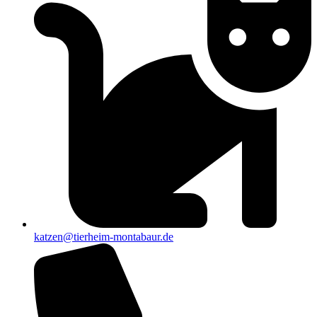
katzen@tierheim-montabaur.de