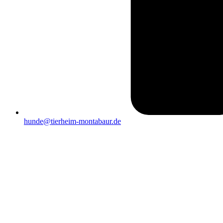
hunde@tierheim-montabaur.de