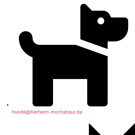
hunde@tierheim-montabaur.de