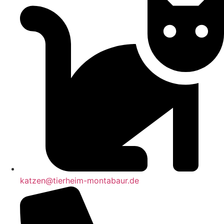
katzen@tierheim-montabaur.de