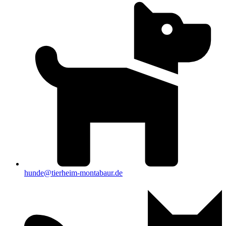
hunde@tierheim-montabaur.de