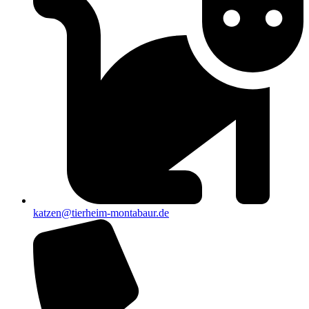
katzen@tierheim-montabaur.de