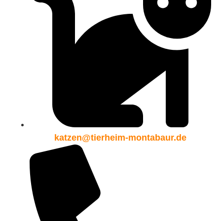
katzen@tierheim-montabaur.de