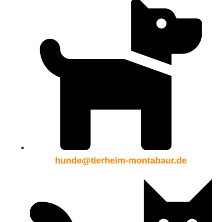
hunde@tierheim-montabaur.de