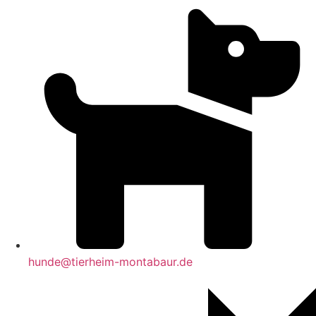
hunde@tierheim-montabaur.de