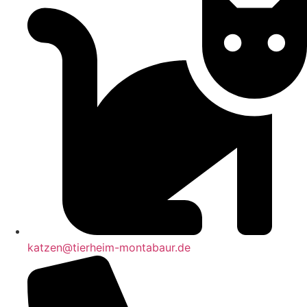
katzen@tierheim-montabaur.de