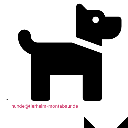
hunde@tierheim-montabaur.de