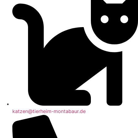
katzen@tierheim-montabaur.de