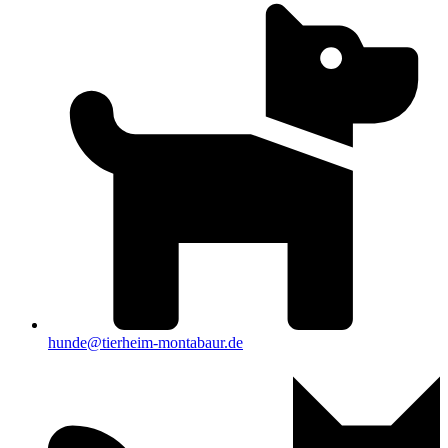
hunde@tierheim-montabaur.de