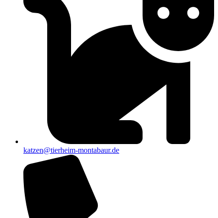
katzen@tierheim-montabaur.de