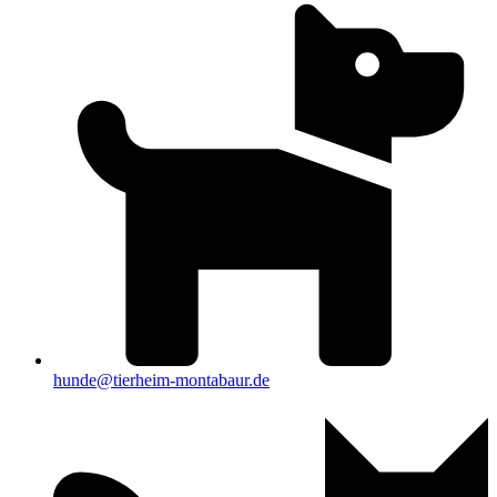
hunde@tierheim-montabaur.de