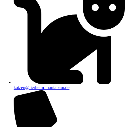
katzen@tierheim-montabaur.de