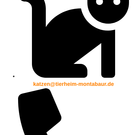
katzen@tierheim-montabaur.de