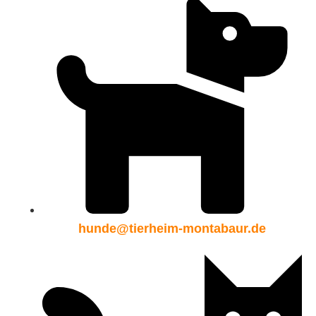
hunde@tierheim-montabaur.de