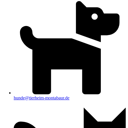
hunde@tierheim-montabaur.de