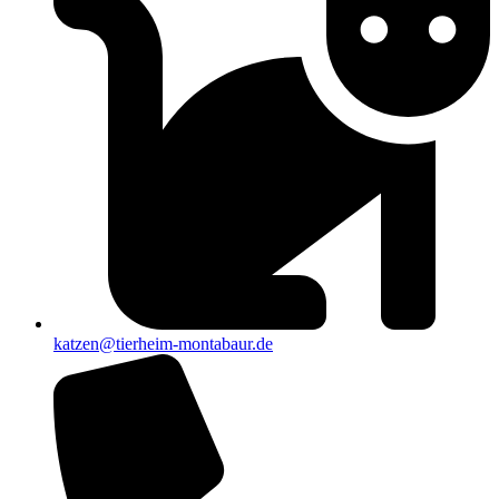
katzen@tierheim-montabaur.de