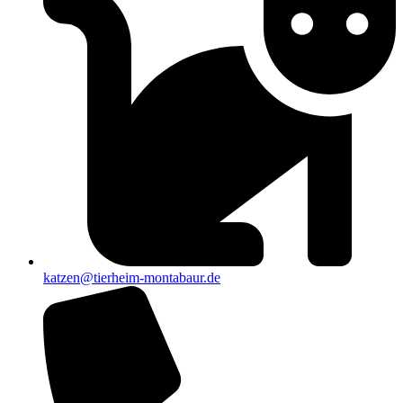
katzen@tierheim-montabaur.de