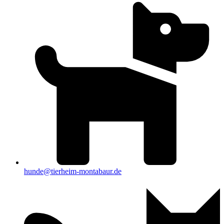
hunde@tierheim-montabaur.de