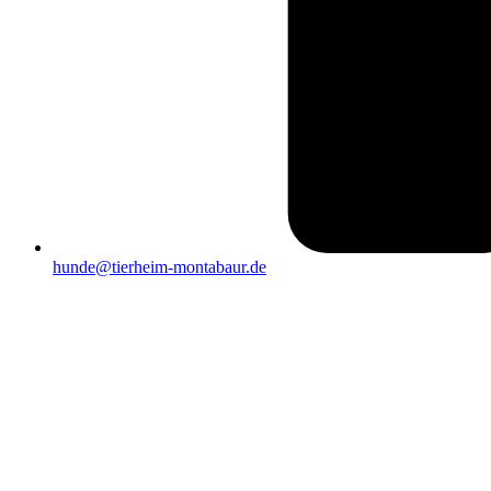
hunde@tierheim-montabaur.de