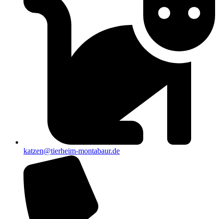
katzen@tierheim-montabaur.de