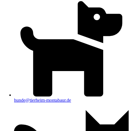
hunde@tierheim-montabaur.de