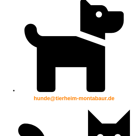
hunde@tierheim-montabaur.de