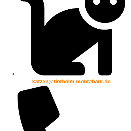
katzen@tierheim-montabaur.de