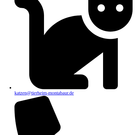
katzen@tierheim-montabaur.de