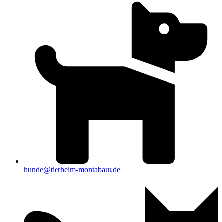
hunde@tierheim-montabaur.de