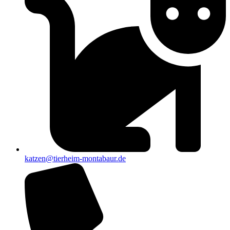
katzen@tierheim-montabaur.de