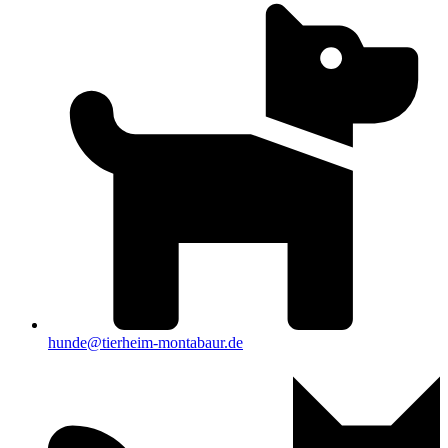
hunde@tierheim-montabaur.de