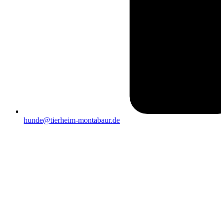
hunde@tierheim-montabaur.de