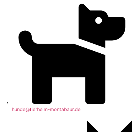
hunde@tierheim-montabaur.de