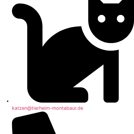
katzen@tierheim-montabaur.de