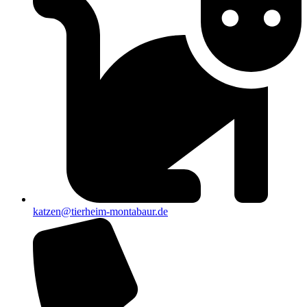
katzen@tierheim-montabaur.de