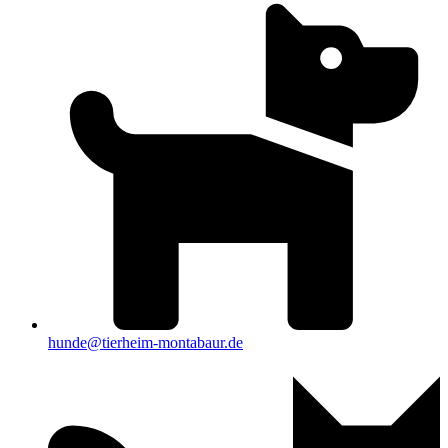
hunde@tierheim-montabaur.de