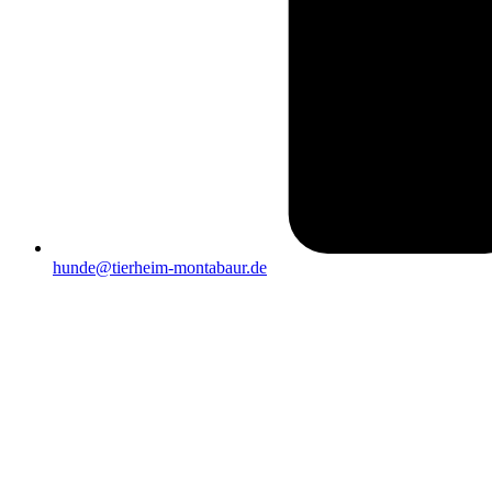
hunde@tierheim-montabaur.de