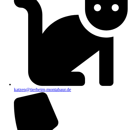
katzen@tierheim-montabaur.de