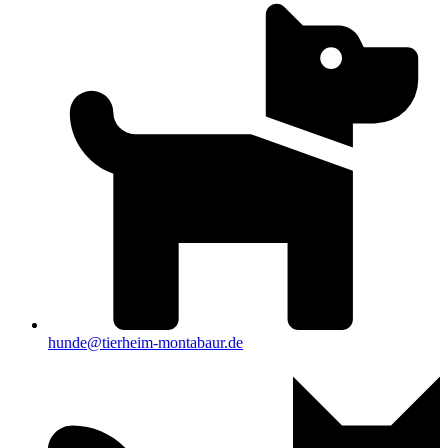
hunde@tierheim-montabaur.de