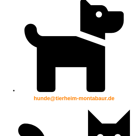
hunde@tierheim-montabaur.de