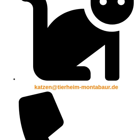
katzen@tierheim-montabaur.de