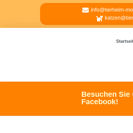
info@tierheim-mo
katzen@tie
Startsei
Besuchen Sie 
Facebook!