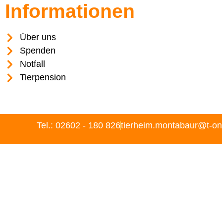
Informationen
Über uns
Spenden
Notfall
Tierpension
Tel.: 02602 - 180 826
tierheim.montabaur@t-on