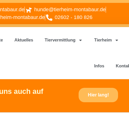
ntabaur.de
hunde@tierheim-montabaur.de
rheim-montabaur.de
02602 - 180 826
te
Aktuelles
Tiervermittlung
Tierheim
Infos
Konta
uns auch auf
Hier lang!