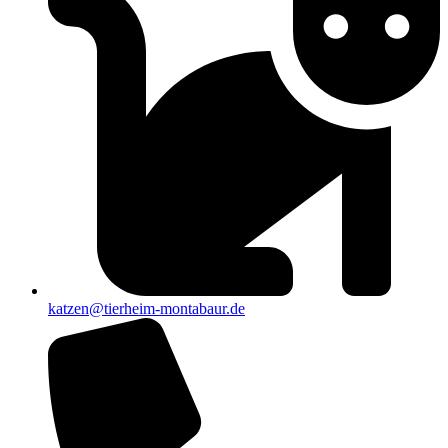
katzen@tierheim-montabaur.de