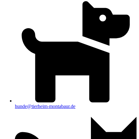
hunde@tierheim-montabaur.de