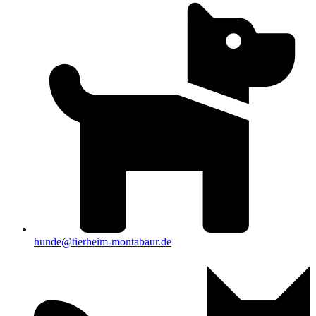
hunde@tierheim-montabaur.de