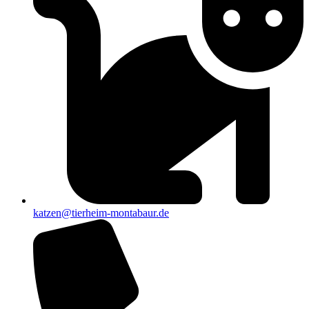
katzen@tierheim-montabaur.de