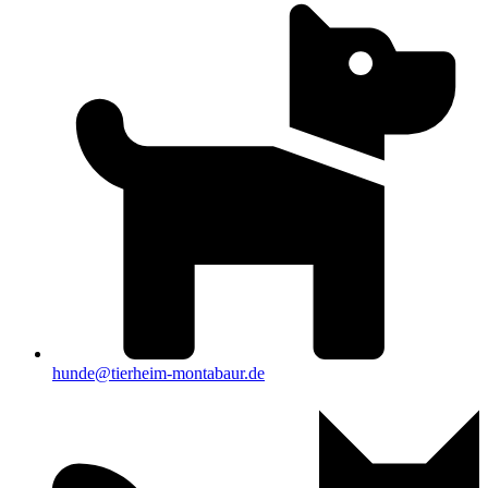
hunde@tierheim-montabaur.de