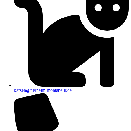
katzen@tierheim-montabaur.de